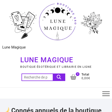
Skip
to
content
Lune Magique
LUNE MAGIQUE
BOUTIQUE ÉSOTÉRIQUE ET LIBRAIRIE EN LIGNE
0
Total
Recherche
0,00€
pour :
Congés annuels de la boutique