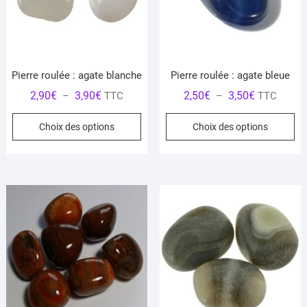
Pierre roulée : agate blanche
Pierre roulée : agate bleue
Plage
Plage
2,90
€
3,90
€
2,50
€
3,50
€
–
TTC
–
TTC
de
de
Ce
Ce
Choix des options
Choix des options
prix :
prix :
produit
pr
2,90€
2,50€
a
a
à
à
plusieurs
pl
3,90€
3,50€
variations.
var
Les
Le
options
op
peuvent
pe
être
êt
choisies
ch
sur
su
la
la