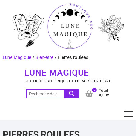
Skip
to
content
Lune Magique
/
Bien-être
/
Pierres roulées
LUNE MAGIQUE
BOUTIQUE ÉSOTÉRIQUE ET LIBRAIRIE EN LIGNE
0
Total
Recherche
0,00€
pour :
PIERRES ROULEES