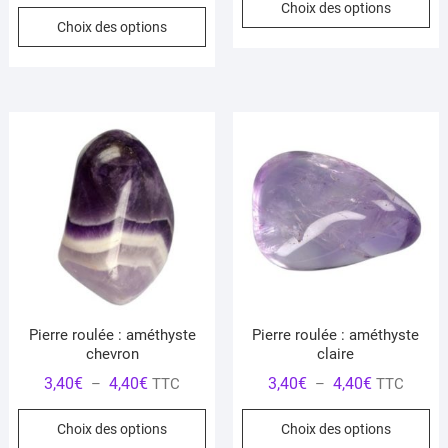
de
Choix des options
prix :
Ce
pr
Choix des options
prix :
2,00€
produit
a
3,50€
à
a
pl
à
5,00€
plusieurs
var
4,50€
variations.
Le
Les
op
options
pe
peuvent
êt
être
ch
choisies
su
sur
la
la
pa
page
du
du
pr
Pierre roulée : améthyste
Pierre roulée : améthyste
produit
chevron
claire
Plage
Plage
3,40
€
4,40
€
3,40
€
4,40
€
–
TTC
–
TTC
de
de
Ce
Ce
Choix des options
Choix des options
prix :
prix :
produit
pr