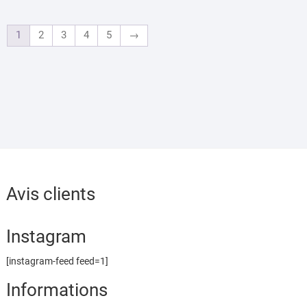
Le
op
1
2
3
4
5
→
pe
êt
ch
su
la
pa
du
pr
Avis clients
Instagram
[instagram-feed feed=1]
Informations