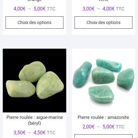
Plage
Plage
4,00
€
5,00
€
3,00
€
4,00
€
–
TTC
–
TTC
de
de
Ce
Ce
Choix des options
Choix des options
prix :
prix :
produit
pr
4,00€
3,00€
a
a
à
à
plusieurs
pl
5,00€
4,00€
variations.
var
Les
Le
options
op
peuvent
pe
être
êt
choisies
ch
sur
su
la
la
page
pa
du
du
Pierre roulée : aigue-marine
Pierre roulée : amazonite
produit
pr
(béryl)
Plage
2,00
€
5,00
€
–
TTC
Plage
3,50
€
4,50
€
–
TTC
de
Ce