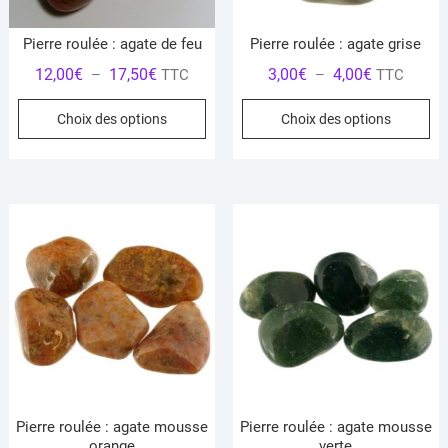
page
pa
du
du
Pierre roulée : agate de feu
Pierre roulée : agate grise
produit
pr
Plage
Plage
12,00
€
17,50
€
3,00
€
4,00
€
–
TTC
–
TTC
de
de
Ce
Ce
Choix des options
Choix des options
prix :
prix :
produit
pr
12,00€
3,00€
a
a
à
à
plusieurs
pl
17,50€
4,00€
variations.
var
Les
Le
options
op
peuvent
pe
être
êt
choisies
ch
sur
su
la
la
page
pa
du
du
Pierre roulée : agate mousse
Pierre roulée : agate mousse
produit
pr
orange
verte