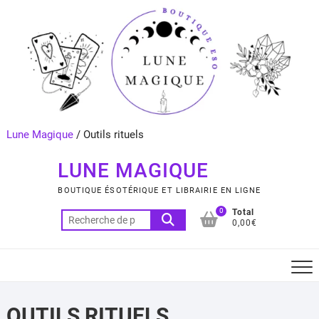
Skip
to
content
Lune Magique
/
Outils rituels
LUNE MAGIQUE
BOUTIQUE ÉSOTÉRIQUE ET LIBRAIRIE EN LIGNE
0
Total
Recherche
0,00€
pour :
OUTILS RITUELS