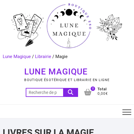
Skip
to
content
Lune Magique
/
Librairie
/
Magie
LUNE MAGIQUE
BOUTIQUE ÉSOTÉRIQUE ET LIBRAIRIE EN LIGNE
0
Total
Recherche
0,00€
pour :
LIVRES SUR LA MAGIE