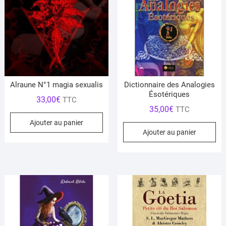
Alraune N°1 magia sexualis
Dictionnaire des Analogies
Ésotériques
33,00
€
TTC
35,00
€
TTC
Ajouter au panier
Ajouter au panier