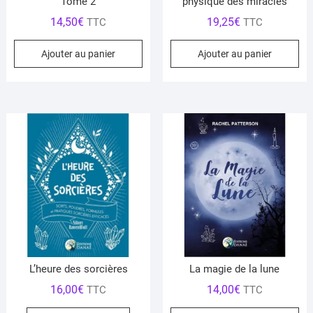
Tome 2
physique des miracles
14,50
€
19,25
€
TTC
TTC
Ajouter au panier
Ajouter au panier
L’heure des sorcières
La magie de la lune
16,00
€
14,00
€
TTC
TTC