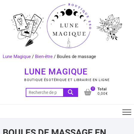
Skip
to
content
Lune Magique
/
Bien-être
/
Boules de massage
LUNE MAGIQUE
BOUTIQUE ÉSOTÉRIQUE ET LIBRAIRIE EN LIGNE
0
Total
Recherche
0,00€
pour :
BOULES DE MASSAGE EN