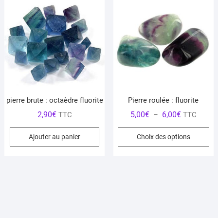
Le
op
pe
êt
ch
su
la
pa
du
pierre brute : octaèdre fluorite
Pierre roulée : fluorite
pr
Plage
2,90
€
5,00
€
6,00
€
TTC
–
TTC
de
Ce
Ajouter au panier
Choix des options
prix :
pr
5,00€
a
à
pl
6,00€
var
Le
op
pe