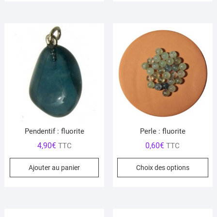
Pendentif : fluorite
Perle : fluorite
4,90
€
0,60
€
TTC
TTC
Ce
Ajouter au panier
Choix des options
pr
a
pl
var