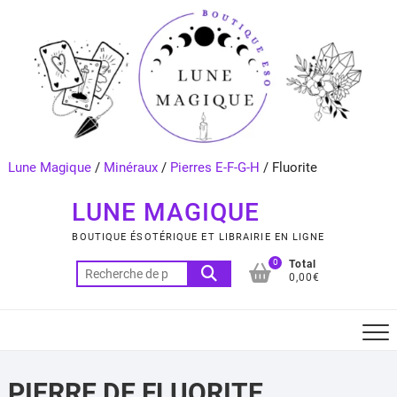
Skip
to
content
Lune Magique
/
Minéraux
/
Pierres E-F-G-H
/
Fluorite
LUNE MAGIQUE
BOUTIQUE ÉSOTÉRIQUE ET LIBRAIRIE EN LIGNE
0
Total
Recherche
0,00€
pour :
PIERRE DE FLUORITE