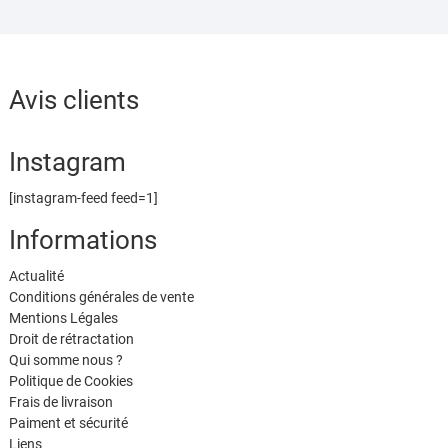
êt
ch
su
la
Avis clients
pa
du
pr
Instagram
[instagram-feed feed=1]
Informations
Actualité
Conditions générales de vente
Mentions Légales
Droit de rétractation
Qui somme nous ?
Politique de Cookies
Frais de livraison
Paiment et sécurité
Liens