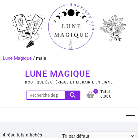
Skip
to
content
Lune Magique
/
mala
LUNE MAGIQUE
BOUTIQUE ÉSOTÉRIQUE ET LIBRAIRIE EN LIGNE
0
Total
Recherche
0,00€
pour :
4 résultats affichés