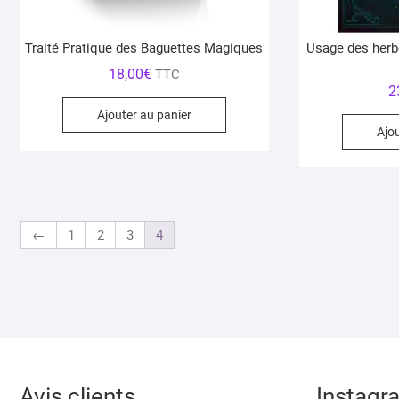
Traité Pratique des Baguettes Magiques
Usage des herb
18,00
€
TTC
2
Ajouter au panier
Ajo
←
1
2
3
4
Avis clients
Instagr