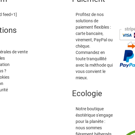
d feed=1]
Profitez de nos
solutions de
paiement flexibles :
tions
carte bancaire,
virement, PayPal ou
chèque.
érales de vente
Commandez en
les
toute tranquillité
tation
avec la méthode qui
s ?
vous convient le
okies
mieux.
on
urité
Ecologie
Notre boutique
ésotérique s'engage
pour la planète :
nous sommes
fièrement hébergés