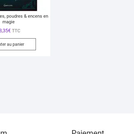
es, poudres & encens en
magie
3,35
€
TTC
uter au panier
am
Paiement