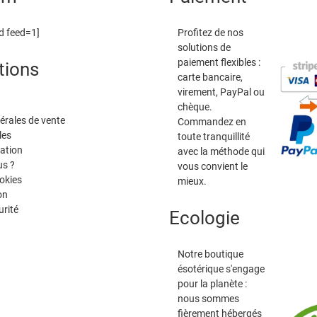
d feed=1]
Profitez de nos
solutions de
paiement flexibles :
tions
carte bancaire,
virement, PayPal ou
chèque.
érales de vente
Commandez en
les
toute tranquillité
tation
avec la méthode qui
s ?
vous convient le
okies
mieux.
on
urité
Ecologie
Notre boutique
ésotérique s'engage
pour la planète :
nous sommes
fièrement hébergés