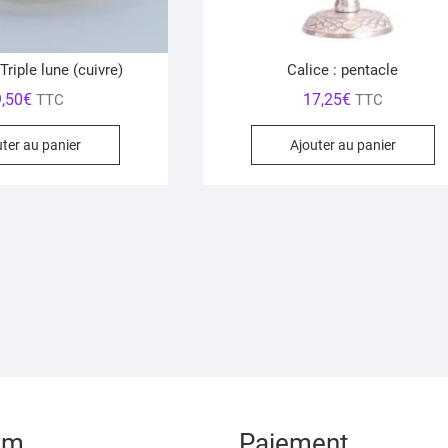
 Triple lune (cuivre)
Calice : pentacle
9,50
€
17,25
€
TTC
TTC
uter au panier
Ajouter au panier
am
Paiement