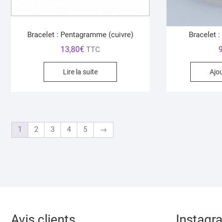
Bracelet : Pentagramme (cuivre)
Bracelet :
13,80
€
TTC
Lire la suite
Ajo
1
2
3
4
5
→
Avis clients
Instagr