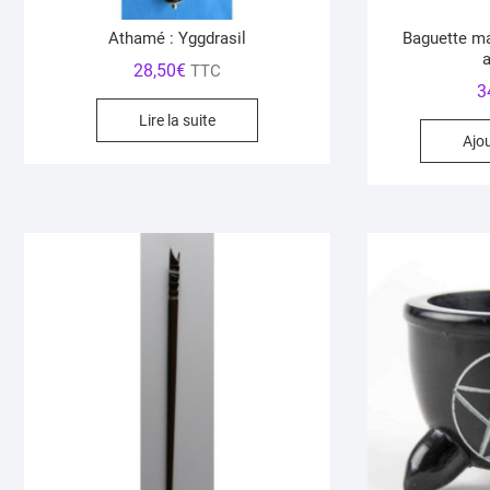
Athamé : Yggdrasil
Baguette ma
28,50
€
TTC
3
Lire la suite
Ajo