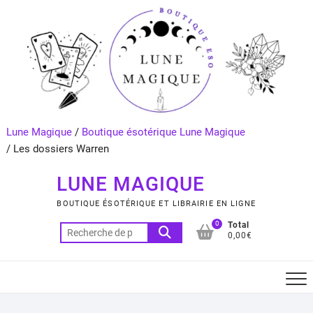
Skip
to
content
Lune Magique
/
Boutique ésotérique Lune Magique
/
Les dossiers Warren
LUNE MAGIQUE
BOUTIQUE ÉSOTÉRIQUE ET LIBRAIRIE EN LIGNE
0
Total
Recherche
0,00€
pour :