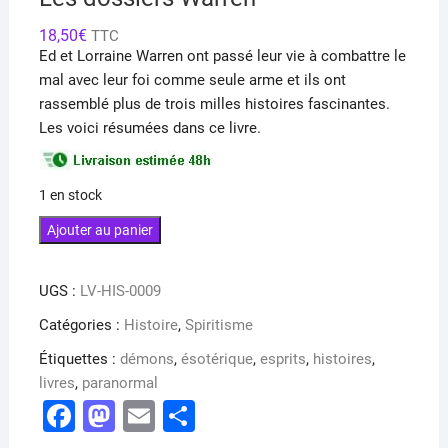
18,50
€
TTC
Ed et Lorraine Warren ont passé leur vie à combattre le
mal avec leur foi comme seule arme et ils ont
rassemblé plus de trois milles histoires fascinantes.
Les voici résumées dans ce livre.
1 en stock
quantité
Ajouter au panier
de
Les
UGS :
LV-HIS-0009
dossiers
Warren
Catégories :
Histoire
,
Spiritisme
Étiquettes :
démons
,
ésotérique
,
esprits
,
histoires
,
livres
,
paranormal
F
M
E
P
a
a
m
ar