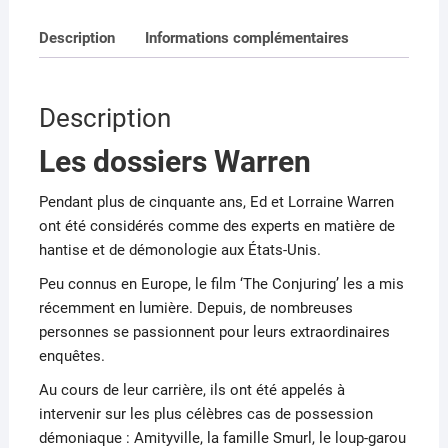
c
st
ai
ta
Description
Informations complémentaires
e
o
l
g
b
d
er
Description
o
o
o
n
Les dossiers Warren
k
Pendant plus de cinquante ans, Ed et Lorraine Warren
ont été considérés comme des experts en matière de
hantise et de démonologie aux États-Unis.
Peu connus en Europe, le film ‘The Conjuring’ les a mis
récemment en lumière. Depuis, de nombreuses
personnes se passionnent pour leurs extraordinaires
enquêtes.
Au cours de leur carrière, ils ont été appelés à
intervenir sur les plus célèbres cas de possession
démoniaque : Amityville, la famille Smurl, le loup-garou