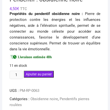
4,50
€
TTC
Propriétés du pendentif obsidienne noire :
Pierre de
protection contre les énergies et les influences
négatives, aide à l’élévation spirituelle, permet de se
connecter au monde céleste pour accéder aux
connaissances, favorise le développement d’une
conscience supérieure. Permet de trouver un équilibre
dans la vie émotionnelle.
11 en stock
quantité
Ajouter au panier
de
Pendentif
UGS :
PM-RP-0063
:
obsidienne
Catégories :
Obsidienne noire
,
Pendentifs pierres
noire
roulées