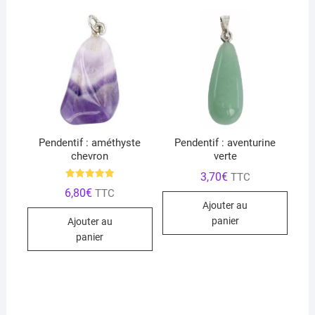
Pendentif : améthyste
Pendentif : aventurine
chevron
verte
3,70
€
TTC
Note
6,80
€
TTC
5.00
sur 5
Ajouter au
panier
Ajouter au
panier