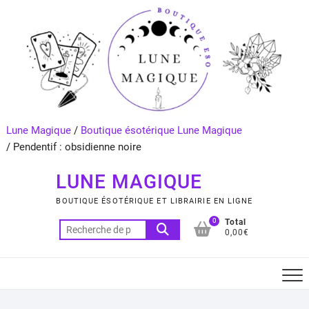
Skip
to
content
Lune Magique
/
Boutique ésotérique Lune Magique
/
Pendentif : obsidienne noire
LUNE MAGIQUE
BOUTIQUE ÉSOTÉRIQUE ET LIBRAIRIE EN LIGNE
0
Total
Recherche
0,00€
pour :