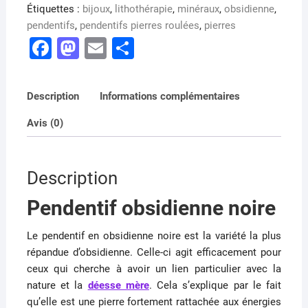
Étiquettes :
bijoux
,
lithothérapie
,
minéraux
,
obsidienne
,
pendentifs
,
pendentifs pierres roulées
,
pierres
F
M
E
P
a
a
m
ar
c
st
ai
ta
Description
Informations complémentaires
e
o
l
g
Avis (0)
b
d
er
o
o
o
n
Description
k
Pendentif obsidienne noire
Le pendentif en obsidienne noire est la variété la plus
répandue d’obsidienne.
Celle-ci agit efficacement pour
ceux qui cherche à avoir un lien particulier avec la
nature et la
déesse mère
.
Cela s’explique par le fait
qu’elle est une pierre fortement rattachée aux énergies