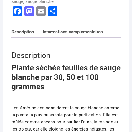
sauge
,
sauge blanche
F
M
E
P
a
a
m
ar
c
st
ai
ta
Description
Informations complémentaires
e
o
l
g
b
d
er
Description
o
o
o
n
Plante séchée feuilles de sauge
k
blanche par 30, 50 et 100
grammes
Les Amérindiens considèrent la sauge blanche comme
la plante la plus puissante pour la purification. Elle est
brûlée comme encens pour purifier l’aura, la maison et
les objets, car elle éloigne les énergies néfastes, les