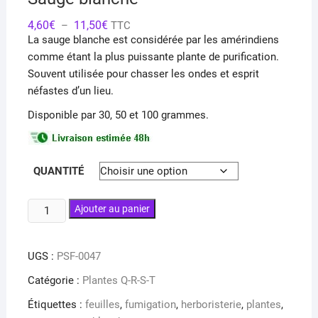
Plage
4,60
€
11,50
€
–
TTC
de
La sauge blanche est considérée par les amérindiens
prix :
4,60€
comme étant la plus puissante plante de purification.
à
Souvent utilisée pour chasser les ondes et esprit
11,50€
néfastes d’un lieu.
Disponible par 30, 50 et 100 grammes.
QUANTITÉ
quantité
Ajouter au panier
de
Sauge
UGS :
PSF-0047
blanche
Catégorie :
Plantes Q-R-S-T
Étiquettes :
feuilles
,
fumigation
,
herboristerie
,
plantes
,