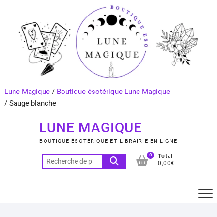
Skip
to
content
Lune Magique
/
Boutique ésotérique Lune Magique
/
Sauge blanche
LUNE MAGIQUE
BOUTIQUE ÉSOTÉRIQUE ET LIBRAIRIE EN LIGNE
0
Total
Recherche
0,00€
pour :