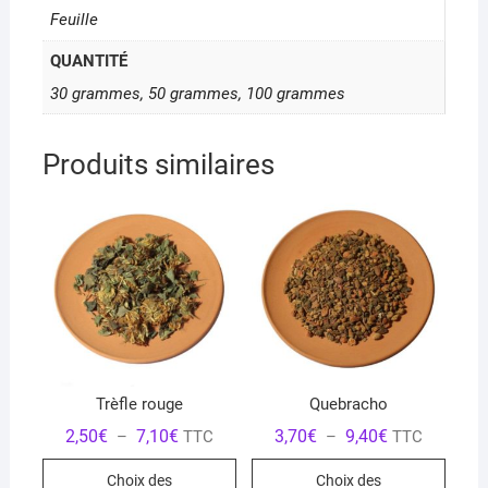
Feuille
QUANTITÉ
30 grammes, 50 grammes, 100 grammes
Produits similaires
Trèfle rouge
Quebracho
Plage
Plage
2,50
€
7,10
€
3,70
€
9,40
€
–
TTC
–
TTC
de
de
Ce
Ce
prix :
prix :
Choix des
Choix des
2,50€
3,70€