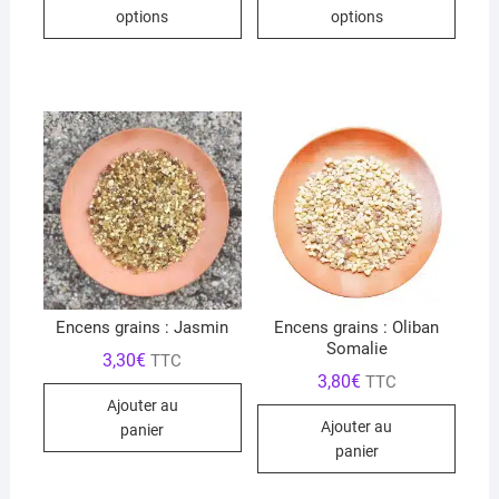
produit
produ
à
à
options
options
7,10€
9,40€
a
a
plusieurs
plusi
variations.
variat
Les
Les
options
optio
peuvent
peuve
être
être
choisies
chois
sur
sur
la
la
page
page
du
du
Encens grains : Jasmin
Encens grains : Oliban
Somalie
produit
produ
3,30
€
TTC
3,80
€
TTC
Ajouter au
Ajouter au
panier
panier