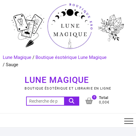
Skip
to
content
Lune Magique
/
Boutique ésotérique Lune Magique
/
Sauge
LUNE MAGIQUE
BOUTIQUE ÉSOTÉRIQUE ET LIBRAIRIE EN LIGNE
0
Total
Recherche
0,00€
pour :