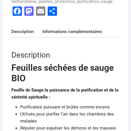
herboristerie
,
plantes
,
protection
,
purification
,
sauge
F
M
E
P
a
a
m
ar
c
st
ai
ta
Description
Informations complémentaires
e
o
l
g
b
d
er
Description
o
o
o
n
Feuilles séchées de sauge
k
BIO
Feuille de Sauge la puissance de la purification et de la
sérénité spirituelle :
Purificateur puissant et brûlée comme encens
Utilisés pour purifier l’air dans les chambres des
malades
Réputer pour expulser les démons et les mauvais