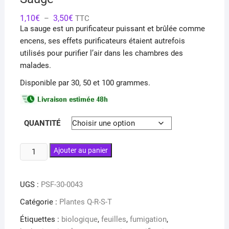
Plage
1,10
€
3,50
€
–
TTC
de
La sauge est un purificateur puissant et brûlée comme
prix :
1,10€
encens, ses effets purificateurs étaient autrefois
à
utilisés pour purifier l’air dans les chambres des
3,50€
malades.
Disponible par 30, 50 et 100 grammes.
QUANTITÉ
quantité
Ajouter au panier
de
Sauge
UGS :
PSF-30-0043
Catégorie :
Plantes Q-R-S-T
Étiquettes :
biologique
,
feuilles
,
fumigation
,