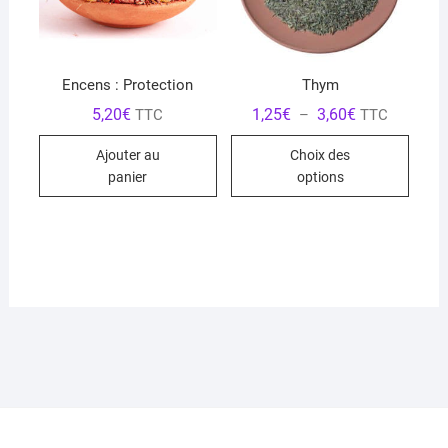
Encens : Protection
Thym
Plage
5,20
€
1,25
€
3,60
€
TTC
–
TTC
de
Ce
prix :
Ajouter au
Choix des
1,25€
produ
à
panier
options
3,60€
a
plusi
variat
Les
optio
peuve
être
chois
sur
la
page