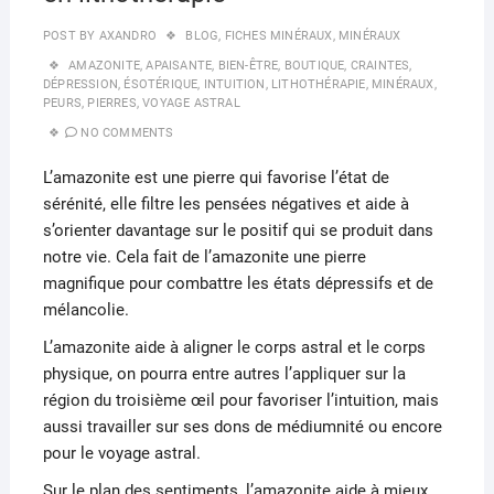
POST BY
AXANDRO
BLOG
,
FICHES MINÉRAUX
,
MINÉRAUX
AMAZONITE
,
APAISANTE
,
BIEN-ÊTRE
,
BOUTIQUE
,
CRAINTES
,
DÉPRESSION
,
ÉSOTÉRIQUE
,
INTUITION
,
LITHOTHÉRAPIE
,
MINÉRAUX
,
PEURS
,
PIERRES
,
VOYAGE ASTRAL
NO COMMENTS
L’amazonite est une pierre qui favorise l’état de
sérénité, elle filtre les pensées négatives et aide à
s’orienter davantage sur le positif qui se produit dans
notre vie. Cela fait de l’amazonite une pierre
magnifique pour combattre les états dépressifs et de
mélancolie.
L’amazonite aide à aligner le corps astral et le corps
physique, on pourra entre autres l’appliquer sur la
région du troisième œil pour favoriser l’intuition, mais
aussi travailler sur ses dons de médiumnité ou encore
pour le voyage astral.
Sur le plan des sentiments, l’amazonite aide à mieux