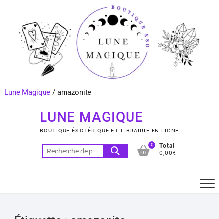
Skip
to
content
Lune Magique
/
amazonite
LUNE MAGIQUE
BOUTIQUE ÉSOTÉRIQUE ET LIBRAIRIE EN LIGNE
0
Total
Recherche
0,00€
pour :