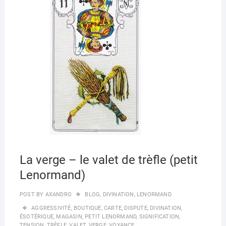
o
o
6,
o
n
2020
k
La verge – le valet de trèfle (petit
Lenormand)
POST BY
AXANDRO
BLOG
,
DIVINATION
,
LENORMAND
AGGRESSIVITÉ
,
BOUTIQUE
,
CARTE
,
DISPUTE
,
DIVINATION
,
ÉSOTÉRIQUE
,
MAGASIN
,
PETIT LENORMAND
,
SIGNIFICATION
,
TENSION
,
TRÈFLE
,
VALET
,
VERGE
,
VOYANCE