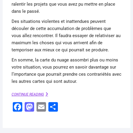
ralentir les projets que vous avez pu mettre en place
dans le passé.
Des situations violentes et inattendues peuvent
découler de cette accumulation de problèmes que
vous allez rencontrer. Il faudra essayer de relativiser au
maximum les choses qui vous arrivent afin de
temporiser aux mieux ce qui pourrait se produire.
En somme, la carte du nuage assombri plus ou moins
votre situation, vous pourrez en savoir davantage sur
l’importance que pourrait prendre ces contrariétés avec
les autres cartes qui sont autour.
NUAGE
CONTINUE READING
:
F
M
E
P
ROI
DE
a
a
m
ar
TRÈFLE
(PETIT
c
st
ai
ta
LENORMAND)