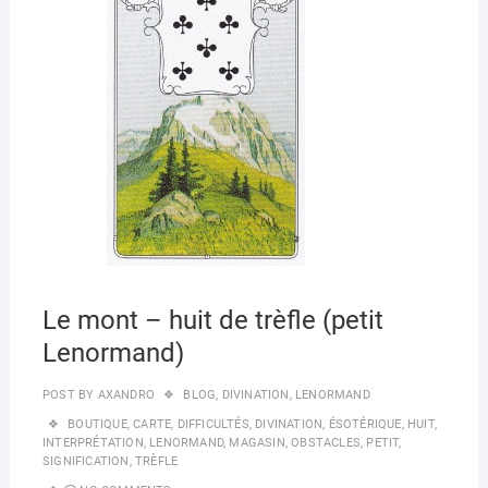
o
n
2020
k
Le mont – huit de trèfle (petit
Lenormand)
POST BY
AXANDRO
BLOG
,
DIVINATION
,
LENORMAND
BOUTIQUE
,
CARTE
,
DIFFICULTÉS
,
DIVINATION
,
ÉSOTÉRIQUE
,
HUIT
,
INTERPRÉTATION
,
LENORMAND
,
MAGASIN
,
OBSTACLES
,
PETIT
,
SIGNIFICATION
,
TRÈFLE