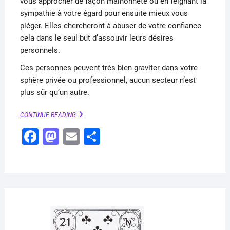
vous approcher de façon malhonnête ou en feignant la
sympathie à votre égard pour ensuite mieux vous
piéger. Elles chercheront à abuser de votre confiance
cela dans le seul but d’assouvir leurs désires
personnels.
Ces personnes peuvent très bien graviter dans votre
sphère privée ou professionnel, aucun secteur n’est
plus sûr qu’un autre.
LES
CONTINUE READING
SOURIS
F
M
E
P
–
SEPT
a
a
m
ar
DE
TRÈFLE
c
st
ai
ta
(PETIT
e
o
l
g
LENORMAND)
b
d
er
o
o
AVRI
6,