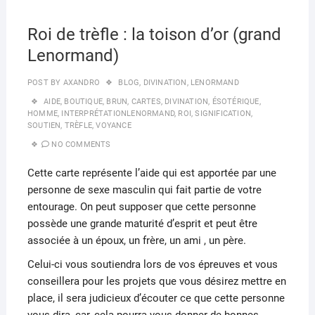
Roi de trèfle : la toison d’or (grand
Lenormand)
POST BY
AXANDRO
BLOG
,
DIVINATION
,
LENORMAND
AIDE
,
BOUTIQUE
,
BRUN
,
CARTES
,
DIVINATION
,
ÉSOTÉRIQUE
,
HOMME
,
INTERPRÉTATIONLENORMAND
,
ROI
,
SIGNIFICATION
,
SOUTIEN
,
TRÈFLE
,
VOYANCE
NO COMMENTS
Cette carte représente l’aide qui est apportée par une
personne de sexe masculin qui fait partie de votre
entourage. On peut supposer que cette personne
possède une grande maturité d’esprit et peut être
associée à un époux, un frère, un ami , un père.
Celui-ci vous soutiendra lors de vos épreuves et vous
conseillera pour les projets que vous désirez mettre en
place, il sera judicieux d’écouter ce que cette personne
vous dira, car, cela pourra vous donner de bonnes