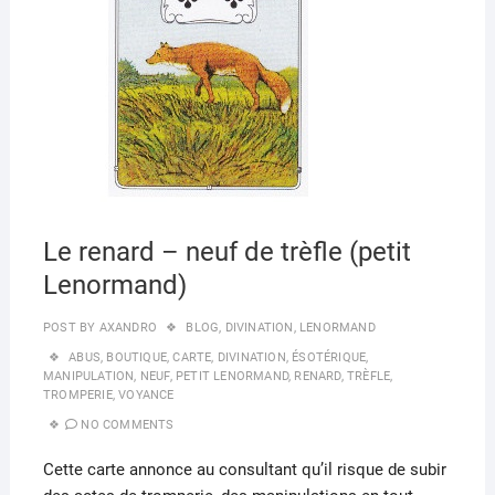
Le renard – neuf de trèfle (petit
Lenormand)
POST BY
AXANDRO
BLOG
,
DIVINATION
,
LENORMAND
ABUS
,
BOUTIQUE
,
CARTE
,
DIVINATION
,
ÉSOTÉRIQUE
,
MANIPULATION
,
NEUF
,
PETIT LENORMAND
,
RENARD
,
TRÈFLE
,
TROMPERIE
,
VOYANCE
NO COMMENTS
Cette carte annonce au consultant qu’il risque de subir