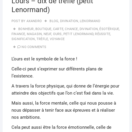
L’ours – dix de trèfle (petit
Lenormand)
POST BY
AXANDRO
BLOG
,
DIVINATION
,
LENORMAND
BONHEUR
,
BOUTIQUE
,
CARTE
,
CHANCE
,
DIVINATION
,
ÉSOTÉRIQUE
,
FINANCE
,
MAGASIN
,
NEUF
,
OURS
,
PETIT LENORMAND
,
RÉUSSITE
,
SIGNIFICATION
,
TRÈFLE
,
VOYANCE
NO COMMENTS
L’ours est le symbole de la force !
Celle-ci peut s’exprimer sur différents plans de
l’existence.
A travers la force physique, qui donne de l’énergie pour
atteindre des objectifs que l’on c’est fixé dans la vie.
Mais aussi, la force mentale, celle qui nous pousse à
nous dépasser à tenir face aux épreuves et à réaliser
nos ambitions.
Cela peut aussi être la force émotionnelle, celle de