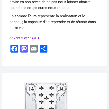
croire en nos rêves de ne pas nous laisser abattre
quand des coups dures nous frappes.
En somme l’ours représente la réalisation et le
bonheur, la capacité d’entreprendre et de réussir dans
notre vie.
L’OURS
CONTINUE READING
–
F
M
E
P
DIX
DE
a
a
m
ar
TRÈFLE
(PETIT
c
st
ai
ta
LENORMAND)
e
o
l
g
b
d
er
o
o
AVRI
6,
o
n
2020
k