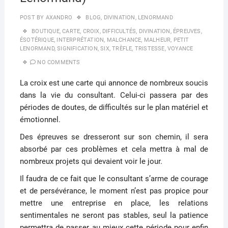
POST BY
AXANDRO
BLOG
,
DIVINATION
,
LENORMAND
BOUTIQUE
,
CARTE
,
CROIX
,
DIFFICULTÉS
,
DIVINATION
,
ÉPREUVES
,
ÉSOTÉRIQUE
,
INTERPRÉTATION
,
MALCHANCE
,
MALHEUR
,
PETIT
LENORMAND
,
SIGNIFICATION
,
SIX
,
TRÈFLE
,
TRISTESSE
,
VOYANCE
NO COMMENTS
La croix est une carte qui annonce de nombreux soucis
dans la vie du consultant. Celui-ci passera par des
périodes de doutes, de difficultés sur le plan matériel et
émotionnel.
Des épreuves se dresseront sur son chemin, il sera
absorbé par ces problèmes et cela mettra à mal de
nombreux projets qui devaient voir le jour.
Il faudra de ce fait que le consultant s’arme de courage
et de persévérance, le moment n’est pas propice pour
mettre une entreprise en place, les relations
sentimentales ne seront pas stables, seul la patience
permettra de passer au mieux cette période pour enfin