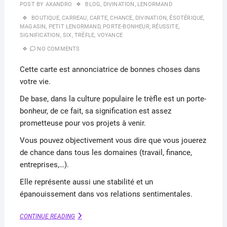
POST BY
AXANDRO
BLOG
,
DIVINATION
,
LENORMAND
BOUTIQUE
,
CARREAU
,
CARTE
,
CHANCE
,
DIVINATION
,
ÉSOTÉRIQUE
,
MAGASIN
,
PETIT LENORMAND
,
PORTE-BONHEUR
,
RÉUSSITE
,
SIGNIFICATION
,
SIX
,
TRÈFLE
,
VOYANCE
NO COMMENTS
Cette carte est annonciatrice de bonnes choses dans
votre vie.
De base, dans la culture populaire le trèfle est un porte-
bonheur, de ce fait, sa signification est assez
prometteuse pour vos projets à venir.
Vous pouvez objectivement vous dire que vous jouerez
de chance dans tous les domaines (travail, finance,
entreprises,…).
Elle représente aussi une stabilité et un
épanouissement dans vos relations sentimentales.
TRÈFLE
CONTINUE READING
: