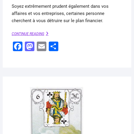
Soyez extrêmement prudent également dans vos
affaires et vos entreprises, certaines personne
cherchent à vous détruire sur le plan financier.
SERPENT
CONTINUE READING
:
F
M
E
P
DAME
DE
a
a
m
ar
TRÈFLE
(PETIT
c
st
ai
ta
LENORMAND)
e
o
l
g
b
d
er
o
o
AVRI
6,
o
n
2020
k