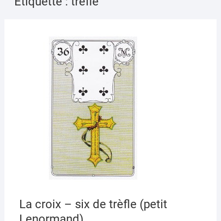
Étiquette :
trèfle
AVRI
7,
2020
La croix – six de trèfle (petit
Lenormand)