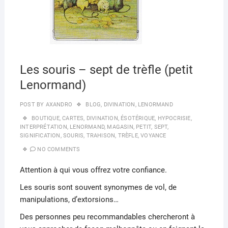
Les souris – sept de trèfle (petit
Lenormand)
POST BY
AXANDRO
BLOG
,
DIVINATION
,
LENORMAND
BOUTIQUE
,
CARTES
,
DIVINATION
,
ÉSOTÉRIQUE
,
HYPOCRISIE
,
INTERPRÉTATION
,
LENORMAND
,
MAGASIN
,
PETIT
,
SEPT
,
SIGNIFICATION
,
SOURIS
,
TRAHISON
,
TRÈFLE
,
VOYANCE
NO COMMENTS
Attention à qui vous offrez votre confiance.
Les souris sont souvent synonymes de vol, de
manipulations, d’extorsions…
Des personnes peu recommandables chercheront à