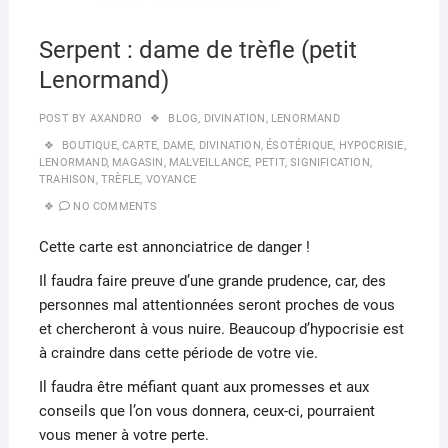
Serpent : dame de trèfle (petit
Lenormand)
POST BY
AXANDRO
BLOG
,
DIVINATION
,
LENORMAND
BOUTIQUE
,
CARTE
,
DAME
,
DIVINATION
,
ÉSOTÉRIQUE
,
HYPOCRISIE
,
LENORMAND
,
MAGASIN
,
MALVEILLANCE
,
PETIT
,
SIGNIFICATION
,
TRAHISON
,
TRÈFLE
,
VOYANCE
NO COMMENTS
Cette carte est annonciatrice de danger !
Il faudra faire preuve d’une grande prudence, car, des
personnes mal attentionnées seront proches de vous
et chercheront à vous nuire. Beaucoup d’hypocrisie est
à craindre dans cette période de votre vie.
Il faudra être méfiant quant aux promesses et aux
conseils que l’on vous donnera, ceux-ci, pourraient
vous mener à votre perte.