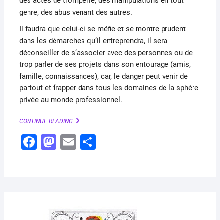
des actes de tromperie, des manipulations en tout
genre, des abus venant des autres.
Il faudra que celui-ci se méfie et se montre prudent
dans les démarches qu’il entreprendra, il sera
déconseiller de s’associer avec des personnes ou de
trop parler de ses projets dans son entourage (amis,
famille, connaissances), car, le danger peut venir de
partout et frapper dans tous les domaines de la sphère
privée au monde professionnel.
LE
CONTINUE READING
RENARD
F
M
E
P
–
NEUF
a
a
m
ar
DE
TRÈFLE
c
st
ai
ta
(PETIT
e
o
l
g
LENORMAND)
b
d
er
AVRI