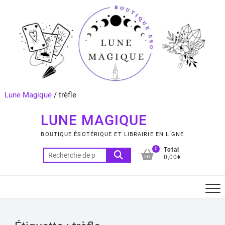
Skip
to
content
Lune Magique
/
trèfle
LUNE MAGIQUE
BOUTIQUE ÉSOTÉRIQUE ET LIBRAIRIE EN LIGNE
0
Total
Recherche
0,00€
pour :