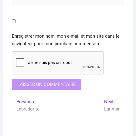
Enregistrer mon nom, mon e-mail et mon site dans le
navigateur pour mon prochain commentaire.
Navigation
Previous
Next
Previous
Next
post:
post:
Labradorite
Larimar
de
l’article