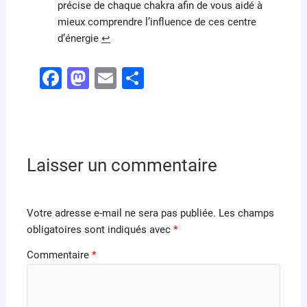
précise de chaque chakra afin de vous aidé à
mieux comprendre l’influence de ces centre
d’énergie
↩︎
F
M
E
P
a
a
m
ar
c
st
ai
ta
e
o
l
g
b
d
er
Laisser un commentaire
o
o
o
n
Votre adresse e-mail ne sera pas publiée.
Les champs
k
obligatoires sont indiqués avec
*
Commentaire
*