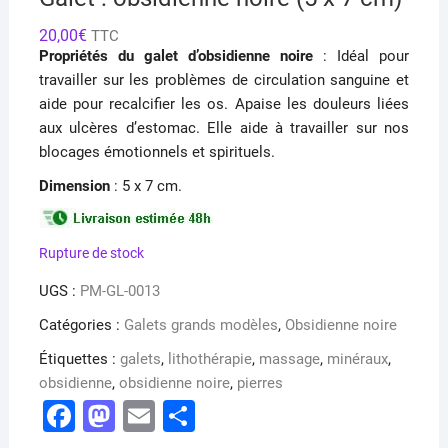
20,00
€
TTC
Propriétés du galet d’obsidienne noire
:
Idéal pour
travailler sur les problèmes de circulation sanguine et
aide pour recalcifier les os.
Apaise les douleurs liées
aux ulcères d’estomac.
Elle aide à travailler sur nos
blocages émotionnels et spirituels.
Dimension
: 5 x 7 cm.
Rupture de stock
UGS :
PM-GL-0013
Catégories :
Galets grands modèles
,
Obsidienne noire
Étiquettes :
galets
,
lithothérapie
,
massage
,
minéraux
,
obsidienne
,
obsidienne noire
,
pierres
F
M
E
P
a
a
m
ar