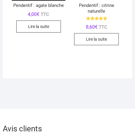
Pendentif : agate blanche
Pendentif : citrine
naturelle
4,00
€
TTC
Note
8,60
€
Lire la suite
TTC
5.00
sur 5
Lire la suite
Avis clients