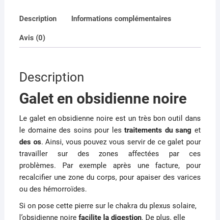
c
st
ai
ta
Description
Informations complémentaires
e
o
l
g
Avis (0)
b
d
er
o
o
o
n
Description
k
Galet en obsidienne noire
Le galet en obsidienne noire est un très bon outil dans
le domaine des soins pour les
traitements du sang
et
des os
.
Ainsi, vous pouvez vous servir de ce galet pour
travailler sur des zones affectées par ces
problèmes.
Par exemple après une facture, pour
recalcifier une zone du corps, pour apaiser des varices
ou des hémorroïdes.
Si on pose cette pierre sur le chakra du plexus solaire,
l’obsidienne noire
facilite la digestion
.
De plus, elle