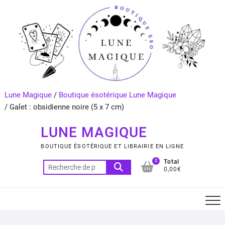
Skip
to
content
Lune Magique
/
Boutique ésotérique Lune Magique
/
Galet : obsidienne noire (5 x 7 cm)
LUNE MAGIQUE
BOUTIQUE ÉSOTÉRIQUE ET LIBRAIRIE EN LIGNE
0
Total
Recherche
0,00€
pour :