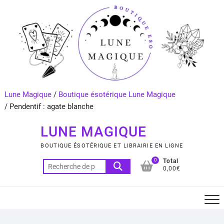
Skip
to
content
Lune Magique
/
Boutique ésotérique Lune Magique
/
Pendentif : agate blanche
LUNE MAGIQUE
BOUTIQUE ÉSOTÉRIQUE ET LIBRAIRIE EN LIGNE
0
Total
Recherche
0,00€
pour :