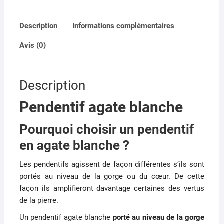
a
a
m
ar
c
st
ai
ta
Description
Informations complémentaires
e
o
l
g
Avis (0)
b
d
er
o
o
o
n
Description
k
Pendentif agate blanche
Pourquoi choisir un pendentif
en agate blanche ?
Les pendentifs agissent de façon différentes s’ils sont
portés au niveau de la gorge ou du cœur. De cette
façon ils amplifieront davantage certaines des vertus
de la pierre.
Un pendentif agate blanche
porté au niveau de la gorge