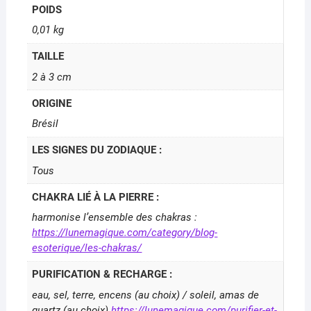
POIDS
0,01 kg
TAILLE
2 à 3 cm
ORIGINE
Brésil
LES SIGNES DU ZODIAQUE :
Tous
CHAKRA LIÉ À LA PIERRE :
harmonise l’ensemble des chakras :
https://lunemagique.com/category/blog-
esoterique/les-chakras/
PURIFICATION & RECHARGE :
eau, sel, terre, encens (au choix) / soleil, amas de
quartz (au choix)
https://lunemagique.com/purifier-et-