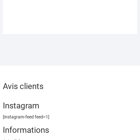
plusieurs
variations.
Les
options
peuvent
être
choisies
sur
la
page
du
Avis clients
produit
Instagram
[instagram-feed feed=1]
Informations