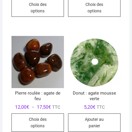
Ce
Ce
prix :
prix :
Choix des
Choix des
3,00€
4,00€
produit
produ
à
à
options
options
4,00€
5,00€
a
a
plusieurs
plusi
variations.
variat
Les
Les
options
optio
peuvent
peuve
être
être
choisies
chois
sur
sur
la
la
page
page
du
du
Pierre roulée : agate de
Donut : agate mousse
feu
verte
produit
produ
Plage
12,00
€
17,50
€
5,20
€
–
TTC
TTC
de
Ce
prix :
Choix des
Ajouter au
12,00€
produit
à
options
panier
17,50€
a