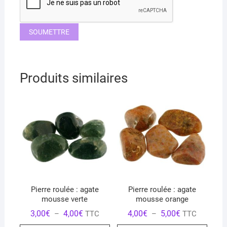
Produits similaires
Pierre roulée : agate
Pierre roulée : agate
mousse verte
mousse orange
Plage
Plage
3,00
€
4,00
€
4,00
€
5,00
€
–
TTC
–
TTC
de
de