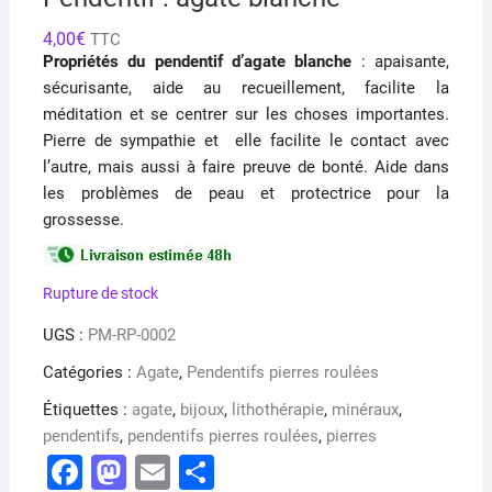
4,00
€
TTC
Propriétés
du pendentif d’agate blanche
: apaisante,
sécurisante, aide au recueillement, facilite la
méditation et se centrer sur les choses importantes.
Pierre de sympathie et elle facilite le contact avec
l’autre, mais aussi à faire preuve de bonté. Aide dans
les problèmes de peau et protectrice pour la
grossesse.
Rupture de stock
UGS :
PM-RP-0002
Catégories :
Agate
,
Pendentifs pierres roulées
Étiquettes :
agate
,
bijoux
,
lithothérapie
,
minéraux
,
pendentifs
,
pendentifs pierres roulées
,
pierres
F
M
E
P