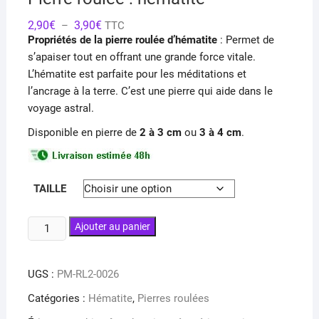
Plage
2,90
€
3,90
€
–
TTC
de
Propriétés de la pierre roulée d’hématite
: Permet de
prix :
2,90€
s’apaiser tout en offrant une grande force vitale.
à
L’hématite est parfaite pour les méditations et
3,90€
l’ancrage à la terre. C’est une pierre qui aide dans le
voyage astral.
Disponible en pierre de
2 à 3 cm
ou
3 à 4 cm
.
TAILLE
quantité
Ajouter au panier
de
Pierre
UGS :
PM-RL2-0026
roulée
:
Catégories :
Hématite
,
Pierres roulées
hématite