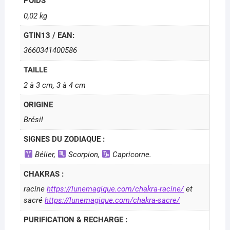
POIDS
0,02 kg
GTIN13 / EAN:
3660341400586
TAILLE
2 à 3 cm, 3 à 4 cm
ORIGINE
Brésil
SIGNES DU ZODIAQUE :
Bélier,
Scorpion,
Capricorne.
CHAKRAS :
racine
https://lunemagique.com/chakra-racine/
et
sacré
https://lunemagique.com/chakra-sacre/
PURIFICATION & RECHARGE :