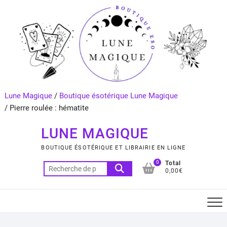
Skip
to
content
Lune Magique
/
Boutique ésotérique Lune Magique
/
Pierre roulée : hématite
LUNE MAGIQUE
BOUTIQUE ÉSOTÉRIQUE ET LIBRAIRIE EN LIGNE
0
Total
Recherche
0,00€
pour :