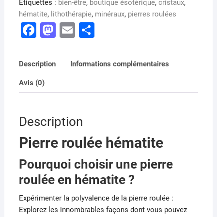
Étiquettes :
bien-être
,
boutique ésotérique
,
cristaux
,
hématite
,
lithothérapie
,
minéraux
,
pierres roulées
F
M
E
P
a
a
m
ar
c
st
ai
ta
Description
Informations complémentaires
e
o
l
g
Avis (0)
b
d
er
o
o
o
n
Description
k
Pierre roulée hématite
Pourquoi choisir une pierre
roulée en hématite ?
Expérimenter la polyvalence de la pierre roulée :
Explorez les innombrables façons dont vous pouvez