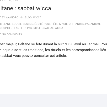
ARS 18, 2020
ltane : sabbat wicca
T BY
AXANDRO
BLOG
,
WICCA
BELTANE
,
BOUGIE
,
ENCENS
,
ÉSOTÉRIQUE
,
FÊTE
,
MAGIE
,
OFFRANDES
,
PAGANISME
,
LOSOPHIE
,
PLANTE
,
REPAS
,
RITUEL
,
SABBAT
,
WICCA
NO COMMENTS
at majeur, Beltane se fête durant la nuit du 30 avril au 1er mai. Pou
ir quels sont les traditions, les rituels et les correspondances liés
e sabbat vous pouvez consulter cet article.