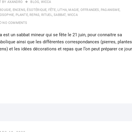
T BY
AXANDRO
BLOG
,
WICCA
BOUGIE
,
ENCENS
,
ÉSOTÉRIQUE
,
FÊTE
,
LITHA
,
MAGIE
,
OFFRANDES
,
PAGANISME
,
LOSOPHIE
,
PLANTE
,
REPAS
,
RITUEL
,
SABBAT
,
WICCA
NO COMMENTS
a est un sabbat mineur qui se fête le 21 juin, pour connaitre sa
bolique ainsi que les différentes correspondances (pierres, plantes
ens) et les idées décorations et repas que l’on peut préparer ce jour