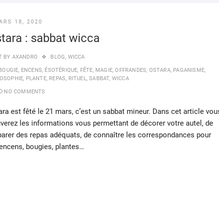
ARS 18, 2020
tara : sabbat wicca
T BY
AXANDRO
BLOG
,
WICCA
BOUGIE
,
ENCENS
,
ÉSOTÉRIQUE
,
FÊTE
,
MAGIE
,
OFFRANDES
,
OSTARA
,
PAGANISME
,
LOSOPHIE
,
PLANTE
,
REPAS
,
RITUEL
,
SABBAT
,
WICCA
NO COMMENTS
ara est fêté le 21 mars, c’est un sabbat mineur. Dans cet article vou
uverez les informations vous permettant de décorer votre autel, de
parer des repas adéquats, de connaître les correspondances pour
 encens, bougies, plantes…