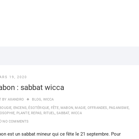
ARS 19, 2020
bon : sabbat wicca
T BY
AXANDRO
BLOG
,
WICCA
BOUGIE
,
ENCENS
,
ÉSOTÉRIQUE
,
FÊTE
,
MABON
,
MAGIE
,
OFFRANDES
,
PAGANISME
,
LOSOPHIE
,
PLANTE
,
REPAS
,
RITUEL
,
SABBAT
,
WICCA
NO COMMENTS
on est un sabbat mineur qui ce fête le 21 septembre. Pour