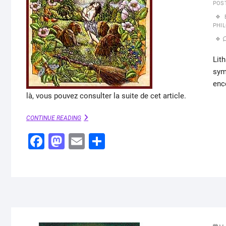
POS
PHI
Lith
sym
enc
là, vous pouvez consulter la suite de cet article.
LITHA
CONTINUE READING
:
F
M
SABBAT
E
P
WICCA
a
a
m
ar
c
st
ai
ta
e
o
l
g
b
d
er
o
o