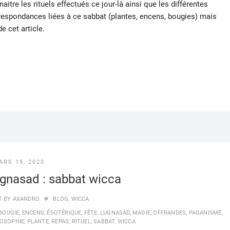
aitre les rituels effectués ce jour-là ainsi que les différentes
respondances liées à ce sabbat (plantes, encens, bougies) mais
e cet article.
ARS 19, 2020
gnasad : sabbat wicca
T BY
AXANDRO
BLOG
,
WICCA
BOUGIE
,
ENCENS
,
ÉSOTÉRIQUE
,
FÊTE
,
LUGNASAD
,
MAGIE
,
OFFRANDES
,
PAGANISME
,
LOSOPHIE
,
PLANTE
,
REPAS
,
RITUEL
,
SABBAT
,
WICCA