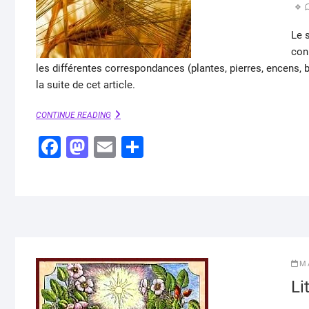
Le 
conn
les différentes correspondances (plantes, pierres, encens, 
la suite de cet article.
LUGNASAD
CONTINUE READING
:
F
M
SABBAT
E
P
WICCA
a
a
m
ar
c
st
ai
ta
e
o
l
g
b
d
er
o
o
M
o
n
Li
k