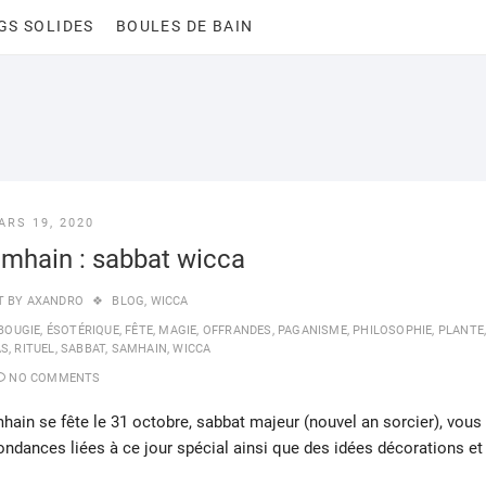
GS SOLIDES
BOULES DE BAIN
ARS 19, 2020
mhain : sabbat wicca
T BY
AXANDRO
BLOG
,
WICCA
BOUGIE
,
ÉSOTÉRIQUE
,
FÊTE
,
MAGIE
,
OFFRANDES
,
PAGANISME
,
PHILOSOPHIE
,
PLANTE
AS
,
RITUEL
,
SABBAT
,
SAMHAIN
,
WICCA
NO COMMENTS
hain se fête le 31 octobre, sabbat majeur (nouvel an sorcier), vous
spondances liées à ce jour spécial ainsi que des idées décorations et