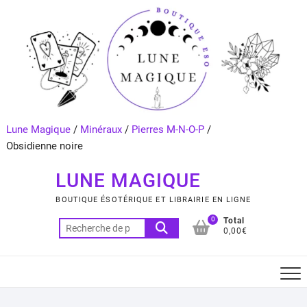
Skip
to
content
Lune Magique
/
Minéraux
/
Pierres M-N-O-P
/
Obsidienne noire
LUNE MAGIQUE
BOUTIQUE ÉSOTÉRIQUE ET LIBRAIRIE EN LIGNE
0
Total
Recherche
0,00€
pour :