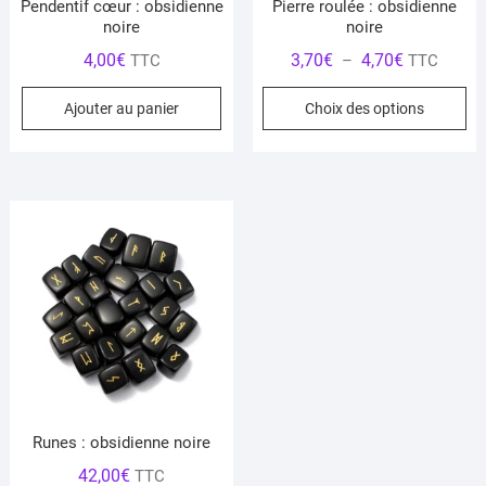
Pendentif cœur : obsidienne
Pierre roulée : obsidienne
noire
noire
Plage
4,00
€
3,70
€
4,70
€
TTC
–
TTC
de
Ce
Ajouter au panier
Choix des options
prix :
pr
3,70€
a
à
pl
4,70€
var
Le
op
pe
êt
ch
su
la
pa
du
Runes : obsidienne noire
pr
42,00
€
TTC