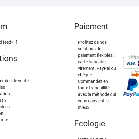
am
Paiement
d feed=1]
Profitez de nos
solutions de
paiement flexibles :
tions
carte bancaire,
virement, PayPal ou
chèque.
érales de vente
Commandez en
les
toute tranquillité
tation
avec la méthode qui
s ?
vous convient le
okies
mieux.
on
urité
Ecologie