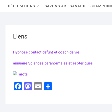
DÉCORATIONS
SAVONS ARTISANAUX
SHAMPOIN
Liens
Hypnose contact défunt et coach de vie
annuaire
Sciences paranormales et ésotériques
F
M
E
P
a
a
m
ar
c
st
ai
ta
e
o
l
g