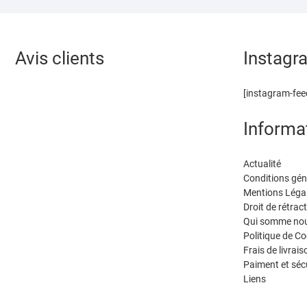
b
d
er
o
o
Avis clients
o
n
Instagr
k
[instagram-fee
Informa
Actualité
Conditions gén
Mentions Léga
Droit de rétrac
Qui somme nou
Politique de Co
Frais de livrais
Paiment et séc
Liens