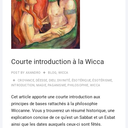
Courte introduction à la Wicca
POST BY
AXANDRO
BLOG
,
WICCA
CROYANCE
,
DÉESSE
,
DIEU
,
DIVINITÉ
,
ÉSOTÉRIQUE
,
ÉSOTÉRISME
,
INTRODUCTION
,
MAGIE
,
PAGANISME
,
PHILOSOPHIE
,
WICCA
Cet article apporte une courte introduction aux
principes de bases rattachés à la philosophie
Wiccanne. Vous y trouverez un résumé historique, une
explication concise de ce qu’est un Sabbat et un Esbat
ainsi que les dates auxquels ceux-ci sont fêtés.