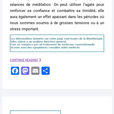
séances de méditation.
On peut utiliser l’agate pour
renforcer sa confiance et combattre sa timidité, elle
aura également un effet apaisant dans les périodes où
nous sommes soumis à de grosses tensions ou à un
stress important.
AGATE
CONTINUE READING
–
F
M
E
P
UTILISATION
ET
a
a
m
ar
VERTUS
EN
c
st
ai
ta
LITHOTHÉRAPIE
e
o
l
g
b
d
er
o
o
MAR