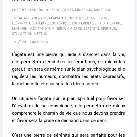
POST BY
AXANDRO
BLOG
,
FICHES MINÉRAUX
,
MINÉRAUX
AGATE
,
ANCRAGE
,
APAISANTE
,
BOUTIQUE
,
DÉPRESSION
,
ÉLÉVATION
,
ÉQUILIBRE
,
ÉSOTÉRIQUE
,
ÉSOTÉRISME
,
LITHOTHÉRAPIE
,
MAGASIN
,
MÉDITATION
,
MINÉRAUX
,
PIERRE
,
SÉRÉNITÉ
,
SPIRITUEL
,
UTILISATION
,
VERTUS
NO COMMENTS
L’agate est une pierre qui aide à s’ancrer dans la vie,
elle permettra d’équilibrer les émotions, de mieux les
gérer, il en sera de même sur le plan psychologique elle
régulera les humeurs, combattra les états dépressifs,
la mélancolie et chassera les idées noires.
On utilisera l’agate sur le plan spirituel pour favoriser
l’élévation de sa conscience, elle permettra de mieux
comprendre le chemin de vie que nous devons prendre
et favorisera la prise de décision dans ce sens.
C’est une pierre de sérénité qui sera parfaite pour les