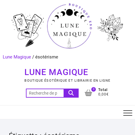
Skip
to
content
Lune Magique
/
ésotérisme
LUNE MAGIQUE
BOUTIQUE ÉSOTÉRIQUE ET LIBRAIRIE EN LIGNE
0
Total
Recherche
0,00€
pour :