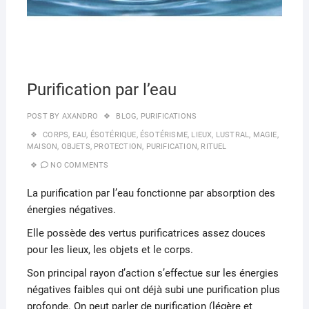
Purification par l’eau
POST BY
AXANDRO
BLOG
,
PURIFICATIONS
CORPS
,
EAU
,
ÉSOTÉRIQUE
,
ÉSOTÉRISME
,
LIEUX
,
LUSTRAL
,
MAGIE
,
MAISON
,
OBJETS
,
PROTECTION
,
PURIFICATION
,
RITUEL
NO COMMENTS
La purification par l’eau fonctionne par absorption des
énergies négatives.
Elle possède des vertus purificatrices assez douces
pour les lieux, les objets et le corps.
Son principal rayon d’action s’effectue sur les énergies
négatives faibles qui ont déjà subi une purification plus
profonde. On peut parler de purification (légère et