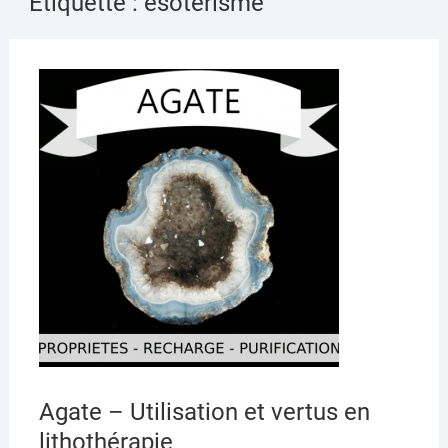
Étiquette :
ésotérisme
AVRI
8,
2020
Agate – Utilisation et vertus en
lithothérapie