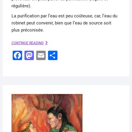
régulière).
La purification par l’eau est peu coûteuse, car, l’eau du
robinet peut convenir, bien que l’eau de source soit
plus préconisée.
PURIFICATION
CONTINUE READING
PAR
F
M
E
P
L’EAU
a
a
m
ar
c
st
ai
ta
e
o
l
g
b
d
er
o
o
FÉVR
11,
o
n
2020
k