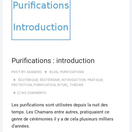
25,
o
n
2020
k
Purifications : introduction
POST BY
AXANDRO
BLOG
,
PURIFICATIONS
ÉSOTÉRIQUE
,
ÉSOTÉRISME
,
INTRODUCTION
,
PRATIQUE
,
PROTECTION
,
PURIFICATION
,
RITUEL
,
THÉORIE
NO COMMENTS
Les purifications sont utilisées depuis la nuit des
temps. Les Chamans entre autres, pratiquaient ce
genre de cérémonies il y a de cela plusieurs milliers
d’années.