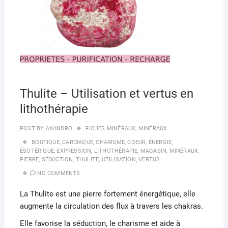
Thulite – Utilisation et vertus en
lithothérapie
POST BY
AXANDRO
FICHES MINÉRAUX
,
MINÉRAUX
BOUTIQUE
,
CARDIAQUE
,
CHARISME
,
COEUR
,
ÉNERGIE
,
ÉSOTÉRIQUE
,
EXPRESSION
,
LITHOTHÉRAPIE
,
MAGASIN
,
MINÉRAUX
,
PIERRE
,
SÉDUCTION
,
THULITE
,
UTILISATION
,
VERTUS
NO COMMENTS
La Thulite est une pierre fortement énergétique, elle
augmente la circulation des flux à travers les chakras.
Elle favorise la séduction, le charisme et aide à