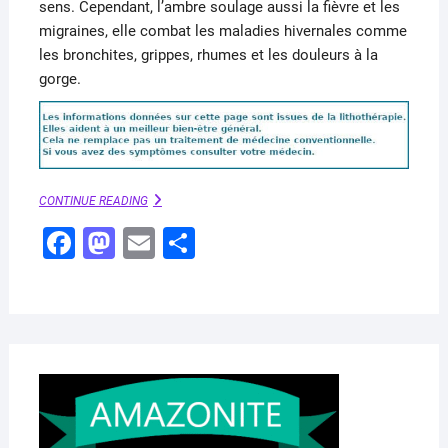
sens. Cependant, l’ambre soulage aussi la fièvre et les
migraines, elle combat les maladies hivernales comme
les bronchites, grippes, rhumes et les douleurs à la
gorge.
AMBRE
CONTINUE READING
–
F
M
E
P
UTILISATION
ET
a
a
m
ar
VERTUS
EN
c
st
ai
ta
LITHOTHÉRAPIE
e
o
l
g
b
d
er
o
o
AVRI
8,
o
n
2020