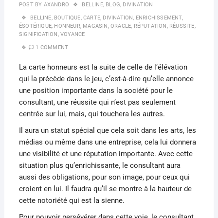
POST BY
AXANDRO
BELLINE
,
BLOG
,
DIVINATION
BELLINE
,
BOUTIQUE
,
CARTE
,
DIVINATION
,
ENRICHISSEMENT
,
ÉSOTÉRIQUE
,
HONNEUR
,
MAGASIN
,
ORACLE
,
RÉPUTATION
,
RÉUSSITE
,
SIGNIFICATION
,
VOYANCE
1 COMMENT
La carte honneurs est la suite de celle de l’élévation
qui la précède dans le jeu, c’est-à-dire qu’elle annonce
une position importante dans la société pour le
consultant, une réussite qui n’est pas seulement
centrée sur lui, mais, qui touchera les autres.
Il aura un statut spécial que cela soit dans les arts, les
médias ou même dans une entreprise, cela lui donnera
une visibilité et une réputation importante. Avec cette
situation plus qu’enrichissante, le consultant aura
aussi des obligations, pour son image, pour ceux qui
croient en lui. Il faudra qu’il se montre à la hauteur de
cette notoriété qui est la sienne.
Pour pouvoir persévérer dans cette voie, le consultant