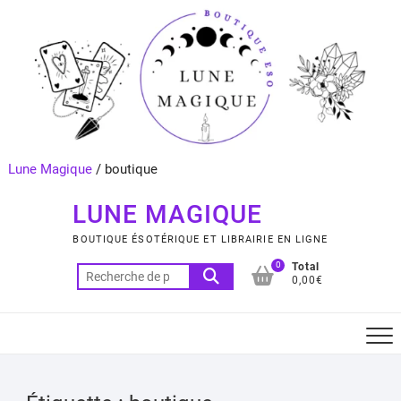
Skip
to
content
Lune Magique
/
boutique
LUNE MAGIQUE
BOUTIQUE ÉSOTÉRIQUE ET LIBRAIRIE EN LIGNE
0
Total
Recherche
0,00€
pour :