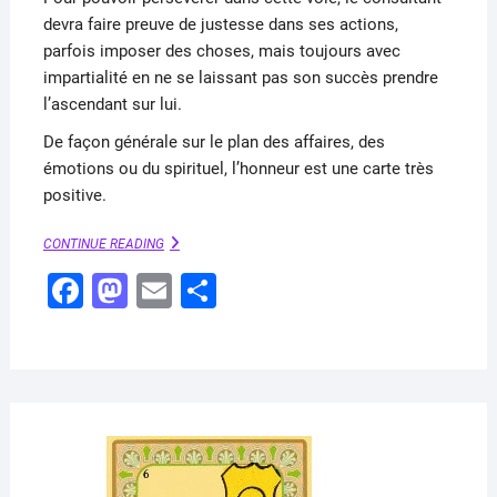
devra faire preuve de justesse dans ses actions,
parfois imposer des choses, mais toujours avec
impartialité en ne se laissant pas son succès prendre
l’ascendant sur lui.
De façon générale sur le plan des affaires, des
émotions ou du spirituel, l’honneur est une carte très
positive.
HONNEURS
CONTINUE READING
–
F
M
E
P
ORACLE
BELLINE
a
a
m
ar
c
st
ai
ta
e
o
l
g
b
d
er
o
o
AVRI
8,