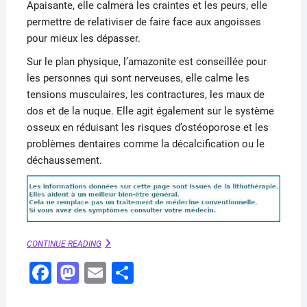
Apaisante, elle calmera les craintes et les peurs, elle
permettre de relativiser de faire face aux angoisses
pour mieux les dépasser.
Sur le plan physique, l’amazonite est conseillée pour
les personnes qui sont nerveuses, elle calme les
tensions musculaires, les contractures, les maux de
dos et de la nuque. Elle agit également sur le système
osseux en réduisant les risques d’ostéoporose et les
problèmes dentaires comme la décalcification ou le
déchaussement.
AMAZONITE
CONTINUE READING
–
F
M
E
P
UTILISATION
ET
a
a
m
ar
VERTUS
EN