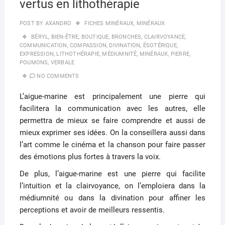
vertus en lithothérapie
POST BY
AXANDRO
FICHES MINÉRAUX
,
MINÉRAUX
BÉRYL
,
BIEN-ÊTRE
,
BOUTIQUE
,
BRONCHES
,
CLAIRVOYANCE
,
COMMUNICATION
,
COMPASSION
,
DIVINATION
,
ÉSOTÉRIQUE
,
EXPRESSION
,
LITHOTHÉRAPIE
,
MÉDIUMNITÉ
,
MINÉRAUX
,
PIERRE
,
POUMONS
,
VERBALE
NO COMMENTS
L’aigue-marine est principalement une pierre qui
facilitera la communication avec les autres, elle
permettra de mieux se faire comprendre et aussi de
mieux exprimer ses idées. On la conseillera aussi dans
l’art comme le cinéma et la chanson pour faire passer
des émotions plus fortes à travers la voix.
De plus, l’aigue-marine est une pierre qui facilite
l’intuition et la clairvoyance, on l’emploiera dans la
médiumnité ou dans la divination pour affiner les
perceptions et avoir de meilleurs ressentis.