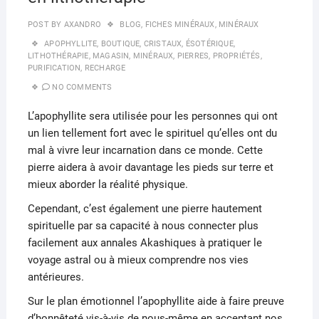
POST BY
AXANDRO
BLOG
,
FICHES MINÉRAUX
,
MINÉRAUX
APOPHYLLITE
,
BOUTIQUE
,
CRISTAUX
,
ÉSOTÉRIQUE
,
LITHOTHÉRAPIE
,
MAGASIN
,
MINÉRAUX
,
PIERRES
,
PROPRIÉTÉS
,
PURIFICATION
,
RECHARGE
NO COMMENTS
L’apophyllite sera utilisée pour les personnes qui ont
un lien tellement fort avec le spirituel qu’elles ont du
mal à vivre leur incarnation dans ce monde. Cette
pierre aidera à avoir davantage les pieds sur terre et
mieux aborder la réalité physique.
Cependant, c’est également une pierre hautement
spirituelle par sa capacité à nous connecter plus
facilement aux annales Akashiques à pratiquer le
voyage astral ou à mieux comprendre nos vies
antérieures.
Sur le plan émotionnel l’apophyllite aide à faire preuve
d’honnêteté vis-à-vis de nous-même en acceptant nos