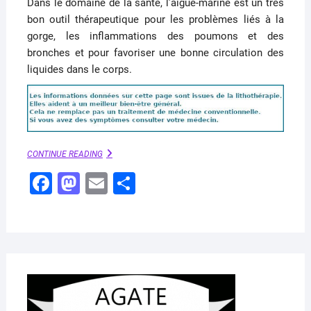
Dans le domaine de la santé, l’aigue-marine est un très
bon outil thérapeutique pour les problèmes liés à la
gorge, les inflammations des poumons et des
bronches et pour favoriser une bonne circulation des
liquides dans le corps.
AIGUE-
CONTINUE READING
MARINE
F
M
E
P
–
UTILISATION
a
a
m
ar
ET
VERTUS
c
st
ai
ta
EN
e
o
l
g
LITHOTHÉRAPIE
b
d
er
o
o
AVRI
8,