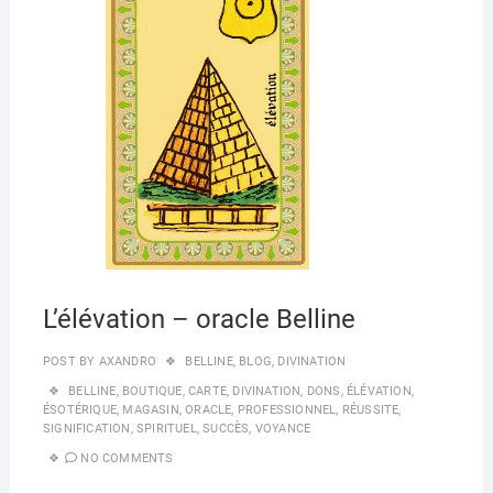
o
n
2020
k
L’élévation – oracle Belline
POST BY
AXANDRO
BELLINE
,
BLOG
,
DIVINATION
BELLINE
,
BOUTIQUE
,
CARTE
,
DIVINATION
,
DONS
,
ÉLÉVATION
,
ÉSOTÉRIQUE
,
MAGASIN
,
ORACLE
,
PROFESSIONNEL
,
RÉUSSITE
,
SIGNIFICATION
,
SPIRITUEL
,
SUCCÈS
,
VOYANCE
NO COMMENTS