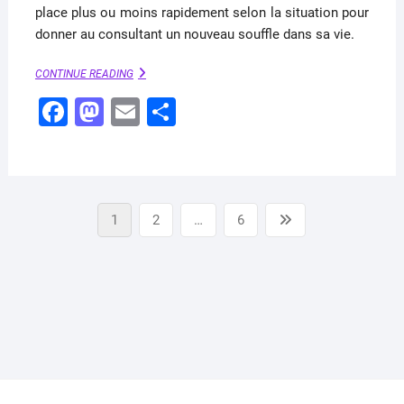
place plus ou moins rapidement selon la situation pour
donner au consultant un nouveau souffle dans sa vie.
LA
CONTINUE READING
NATIVITÉ
F
M
E
P
–
ORACLE
a
a
m
ar
BELLINE
c
st
ai
ta
e
o
l
g
Pagination
b
d
er
Page
Page
Page
Next
1
2
…
6
des
page
o
o
publications
o
n
k