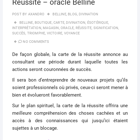
Réussite – oracle Belline
POST BY
AXANDRO
BELLINE
,
BLOG
,
DIVINATION
BELLINE
,
BOUTIQUE
,
CARTE
,
DIVINATION
,
ÉSOTÉRIQUE
,
INTERPRÉTATION
,
MAGASIN
,
ORACLE
,
RÉUSSITE
,
SIGNIFICATION
,
SUCCÈS
,
TRIOMPHE
,
VICTOIRE
,
VOYANCE
NO COMMENTS
De façon globale, la carte de la réussite annonce au
consultant une période durant laquelle toutes les
actions seront couronnées de succès.
Il sera bon d’entreprendre de nouveaux projets qu’ils
soient professionnels où privés, ceux-ci seront mener à
bien et évolueront favorablement.
Sur le plan spirituel, la carte de la réussite offrira une
meilleure compréhension des choses cachées et un
accès à des connaissances qui jusqu’ici étaient
sujettes à un blocage.