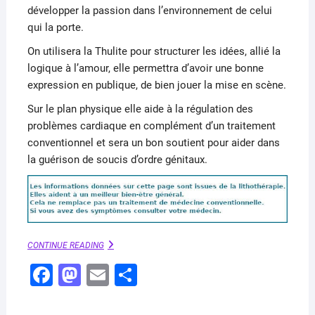
développer la passion dans l’environnement de celui
qui la porte.
On utilisera la Thulite pour structurer les idées, allié la
logique à l’amour, elle permettra d’avoir une bonne
expression en publique, de bien jouer la mise en scène.
Sur le plan physique elle aide à la régulation des
problèmes cardiaque en complément d’un traitement
conventionnel et sera un bon soutient pour aider dans
la guérison de soucis d’ordre génitaux.
THULITE
CONTINUE READING
–
F
M
E
P
UTILISATION
ET
a
a
m
ar
VERTUS
EN