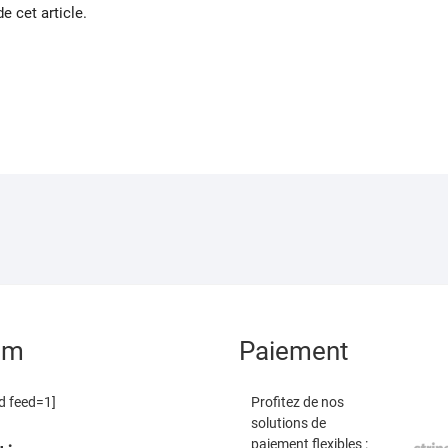
e cet article.
am
Paiement
d feed=1]
Profitez de nos
solutions de
paiement flexibles :