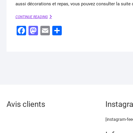
aussi décorations et repas, vous pouvez consulter la suite d
MABON
CONTINUE READING
:
F
M
SABBAT
E
P
WICCA
a
a
m
ar
c
st
ai
ta
e
o
l
g
b
d
er
o
o
o
n
k
Avis clients
Instagr
[instagram-fee