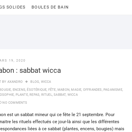
GS SOLIDES
BOULES DE BAIN
ARS 19, 2020
bon : sabbat wicca
T BY
AXANDRO
BLOG
,
WICCA
BOUGIE
,
ENCENS
,
ÉSOTÉRIQUE
,
FÊTE
,
MABON
,
MAGIE
,
OFFRANDES
,
PAGANISME
,
LOSOPHIE
,
PLANTE
,
REPAS
,
RITUEL
,
SABBAT
,
WICCA
NO COMMENTS
on est un sabbat mineur qui ce fête le 21 septembre. Pour
aitre les rituels effectués ce jour-là ainsi que les différentes
respondances liées à ce sabbat (plantes, encens, bougies) mais