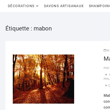
DÉCORATIONS
SAVONS ARTISANAUX
SHAMPOIN
Étiquette :
mabon
M
Ma
POS
PHI
Mab
conn
cor