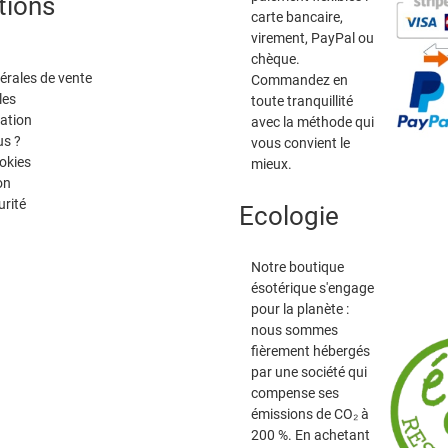
tions
carte bancaire,
virement, PayPal ou
chèque.
érales de vente
Commandez en
les
toute tranquillité
tation
avec la méthode qui
s ?
vous convient le
okies
mieux.
on
urité
Ecologie
Notre boutique
ésotérique s'engage
pour la planète :
nous sommes
fièrement hébergés
par une société qui
compense ses
émissions de CO₂ à
200 %. En achetant