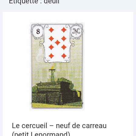
Étiquette :
deuil
AVRI
6,
2020
Le cercueil – neuf de carreau
(petit Lenormand)