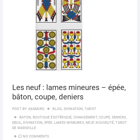
k
Les neuf : lames mineures – épée,
bâton, coupe, deniers
POST BY
AXANDRO
BLOG
,
DIVINATION
,
TAROT
BATON
,
BOUTIQUE ÉSOTÉRIQUE
,
CHANGEMENT
,
COUPE
,
DENIERS
,
DEUIL
,
DIVINATION
,
EPEE
,
LAMES MINEURES
,
NEUF
,
NOUVEUTÉ
,
TAROT
DE MARSEILLE
NO COMMENTS