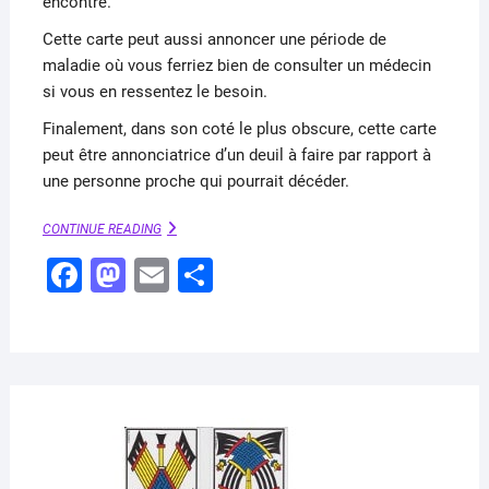
encontre.
Cette carte peut aussi annoncer une période de
maladie où vous ferriez bien de consulter un médecin
si vous en ressentez le besoin.
Finalement, dans son coté le plus obscure, cette carte
peut être annonciatrice d’un deuil à faire par rapport à
une personne proche qui pourrait décéder.
HUIT
CONTINUE READING
DE
F
M
E
P
PIQUE
:
a
a
m
ar
LA
GUERRE
c
st
ai
ta
DE
e
o
l
g
TROIE
(GRAND
b
d
er
LENORMAND)
o
o
MAR
27,
o
n
2020