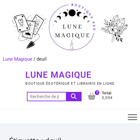
Skip
to
content
Lune Magique
/
deuil
LUNE MAGIQUE
BOUTIQUE ÉSOTÉRIQUE ET LIBRAIRIE EN LIGNE
0
Total
Recherche
0,00€
pour :