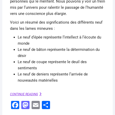
personnes qui le méritent. Nous pouvons y voir un frein
mis par l’univers pour ralentir le passage de l’humanité
vers une conscience plus élargie.
Voici un résumé des significations des différents neuf
dans les lames mineures :
Le neuf d’épée représente l’intellect à l’écoute du
monde
Le neuf de bâton représente la détermination du
désir
Le neuf de coupe représente le deuil des
sentiments
Le neuf de deniers représente l’arrivée de
nouveautés matérielles
LES
CONTINUE READING
NEUF
F
M
E
P
:
LAMES
a
a
m
ar
MINEURES