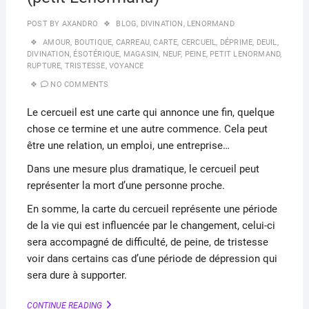
POST BY
AXANDRO
BLOG
,
DIVINATION
,
LENORMAND
AMOUR
,
BOUTIQUE
,
CARREAU
,
CARTE
,
CERCUEIL
,
DÉPRIME
,
DEUIL
,
DIVINATION
,
ÉSOTÉRIQUE
,
MAGASIN
,
NEUF
,
PEINE
,
PETIT LENORMAND
,
RUPTURE
,
TRISTESSE
,
VOYANCE
NO COMMENTS
Le cercueil est une carte qui annonce une fin, quelque
chose ce termine et une autre commence. Cela peut
être une relation, un emploi, une entreprise…
Dans une mesure plus dramatique, le cercueil peut
représenter la mort d’une personne proche.
En somme, la carte du cercueil représente une période
de la vie qui est influencée par le changement, celui-ci
sera accompagné de difficulté, de peine, de tristesse
voir dans certains cas d’une période de dépression qui
sera dure à supporter.
LE
CONTINUE READING