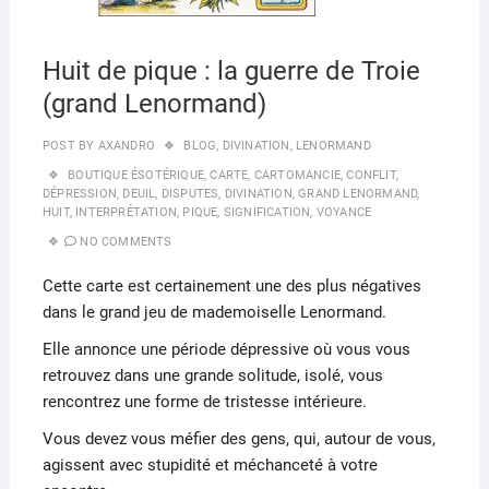
Huit de pique : la guerre de Troie
(grand Lenormand)
POST BY
AXANDRO
BLOG
,
DIVINATION
,
LENORMAND
BOUTIQUE ÉSOTÉRIQUE
,
CARTE
,
CARTOMANCIE
,
CONFLIT
,
DÉPRESSION
,
DEUIL
,
DISPUTES
,
DIVINATION
,
GRAND LENORMAND
,
HUIT
,
INTERPRÉTATION
,
PIQUE
,
SIGNIFICATION
,
VOYANCE
NO COMMENTS
Cette carte est certainement une des plus négatives
dans le grand jeu de mademoiselle Lenormand.
Elle annonce une période dépressive où vous vous
retrouvez dans une grande solitude, isolé, vous
rencontrez une forme de tristesse intérieure.
Vous devez vous méfier des gens, qui, autour de vous,
agissent avec stupidité et méchanceté à votre