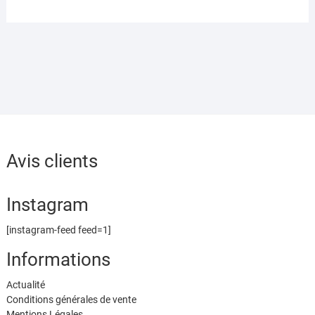
–
c
st
ai
ta
ÉPÉE,
e
o
l
g
BÂTON,
COUPE,
b
d
er
DENIERS
o
o
o
n
k
Avis clients
Instagram
[instagram-feed feed=1]
Informations
Actualité
Conditions générales de vente
Mentions Légales